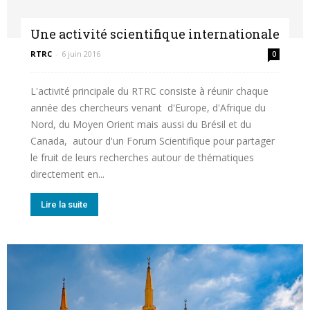
Une activité scientifique internationale
de
RTRC
-
6 juin 2016
0
L'activité principale du RTRC consiste à réunir chaque
RECHERCHE
année des chercheurs venant d'Europe, d'Afrique du
Nord, du Moyen Orient mais aussi du Brésil et du
Canada, autour d'un Forum Scientifique pour partager
le fruit de leurs recherches autour de thématiques
en
directement en...
Lire la suite
COMMUNICATION