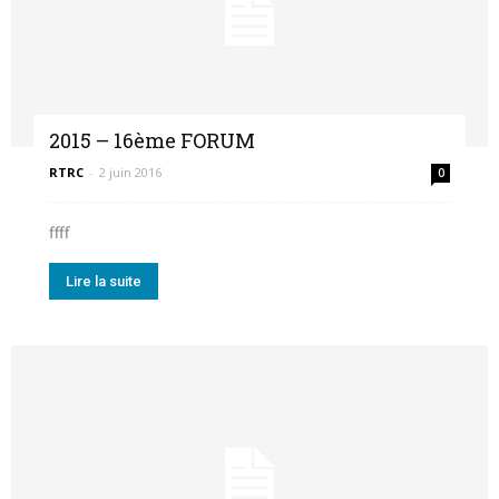
2015 – 16ème FORUM
RTRC
-
2 juin 2016
0
ffff
Lire la suite