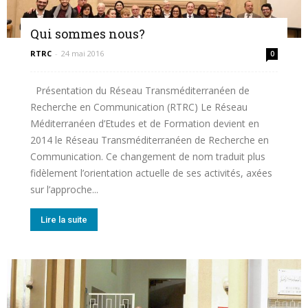
Qui sommes nous?
de
RTRC
-
24 mai 2016
0
Présentation du Réseau Transméditerranéen de
RECHERCHE
Recherche en Communication (RTRC) Le Réseau
Méditerranéen d’Etudes et de Formation devient en
2014 le Réseau Transméditerranéen de Recherche en
Communication. Ce changement de nom traduit plus
en
fidèlement l’orientation actuelle de ses activités, axées
sur l’approche...
COMMUNICATION
Lire la suite