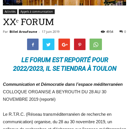
Activités
Appels à communication
de
XXᵉ FORUM
Par
Billel Aroufoune
-
17 juin 2019
4954
0
RECHERCHE
LE FORUM EST REPORTÉ POUR
en
2022/2023, IL SE TIENDRA À TOULON
Communication et Démocratie dans l’espace méditerranéen
COMMUNICATION
COLLOQUE ORGANISE A BEYROUTH DU 28 AU 30
NOVEMBRE 2019 (reporté)
Le R.T.R.C. (Réseau transméditerranéen de recherche en
communication) organise, du 28 au 30 novembre 2019, un