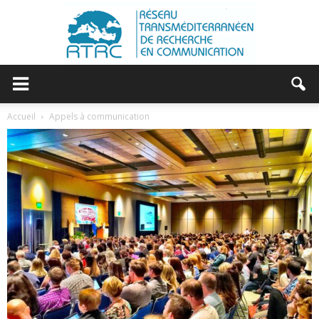
RTRC
Accueil
Appels à communication
|
RESEAU
TRANSMEDITERRANEEN