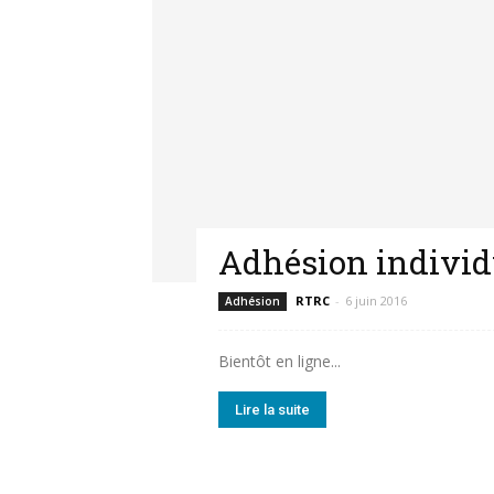
Adhésion individ
RTRC
-
6 juin 2016
Adhésion
Bientôt en ligne...
Lire la suite