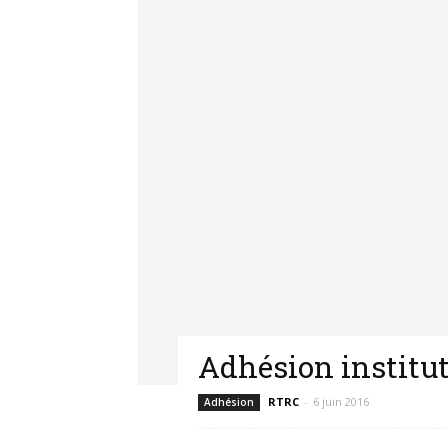
Adhésion institu
RTRC
-
6 juin 2016
Adhésion