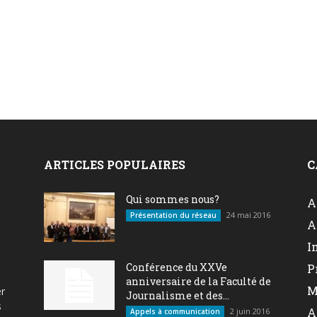
ARTICLES POPULAIRES
C
Qui sommes nous?
A
24 mai 2016
Présentation du réseau
A
I
Conférence du XXVe
P
anniversaire de la Faculté de
M
er
Journalisme et des...
s
A
2 juin 2016
Appels à communication