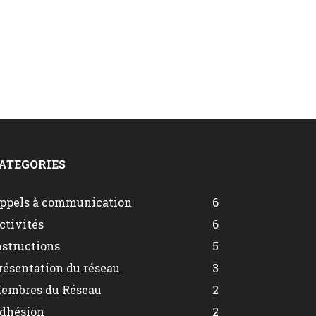
ATEGORIES
ppels à communication
6
ctivités
6
nstructions
5
résentation du réseau
3
embres du Réseau
2
dhésion
2