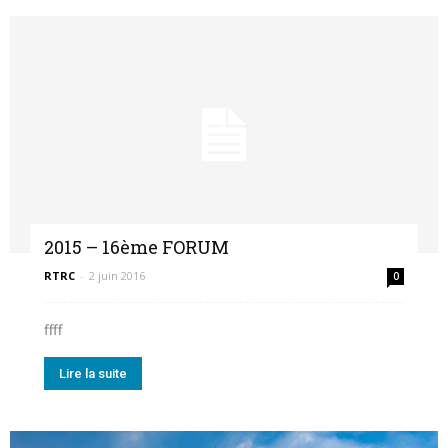
2015 – 16ème FORUM
RTRC
-
2 juin 2016
0
ffff
Lire la suite